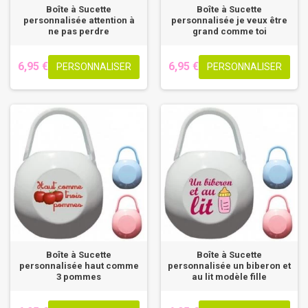
Boîte à Sucette
Boîte à Sucette
personnalisée attention à
personnalisée je veux être
ne pas perdre
grand comme toi
6,95 €
6,95 €
PERSONNALISER
PERSONNALISER
Boîte à Sucette
Boîte à Sucette
personnalisée haut comme
personnalisée un biberon et
3 pommes
au lit modèle fille