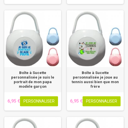
Boîte à Sucette
Boîte à Sucette
personnalisée je suis le
personnalisée je joue au
portrait de mon papa
tennis aussi bien que mon
modèle garçon
frère
6,95 €
6,95 €
PERSONNALISER
PERSONNALISER