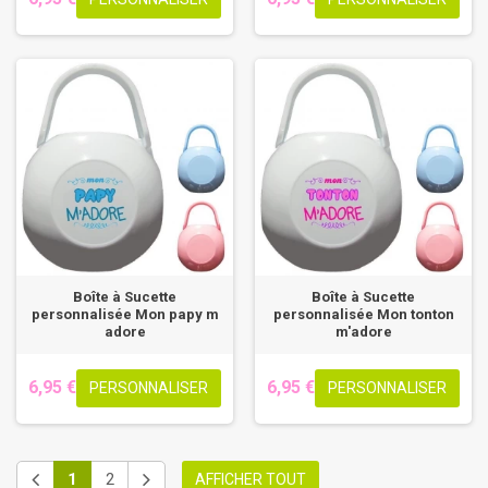
Boîte à Sucette
Boîte à Sucette
personnalisée Mon papy m
personnalisée Mon tonton
adore
m'adore
6,95 €
6,95 €
PERSONNALISER
PERSONNALISER
1
2
AFFICHER TOUT