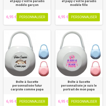
et papy c'est le paradis
et papy c'est le paradis
modèle garçon
modèle fille
6,95 €
6,95 €
PERSONNALISER
PERSONNALISER
Boîte à Sucette
Boîte à Sucette
personnalisée futur
personnalisée je suis le
carpiste comme papa
portrait de mon papa
6,95 €
6,95 €
PERSONNALISER
PERSONNALISER