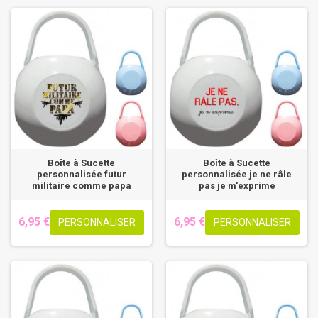
Boîte à Sucette
Boîte à Sucette
personnalisée futur
personnalisée je ne râle
militaire comme papa
pas je m'exprime
6,95 €
6,95 €
PERSONNALISER
PERSONNALISER