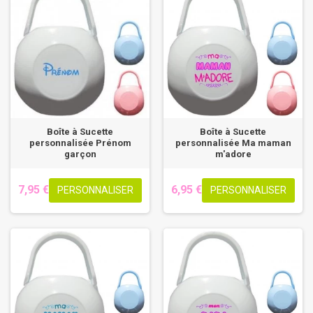
Boîte à Sucette
Boîte à Sucette
personnalisée Prénom
personnalisée Ma maman
garçon
m'adore
7,95 €
6,95 €
PERSONNALISER
PERSONNALISER