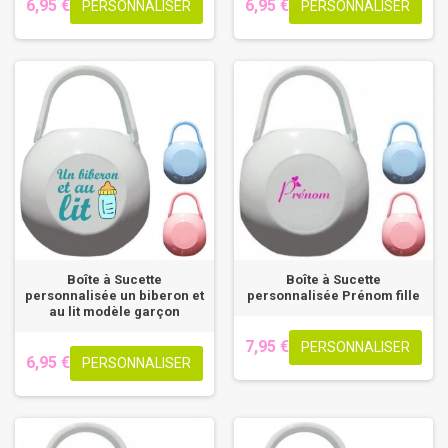
6,95 €
6,95 €
PERSONNALISER
PERSONNALISER
Boîte à Sucette
Boîte à Sucette
personnalisée un biberon et
personnalisée Prénom fille
au lit modèle garçon
7,95 €
PERSONNALISER
6,95 €
PERSONNALISER