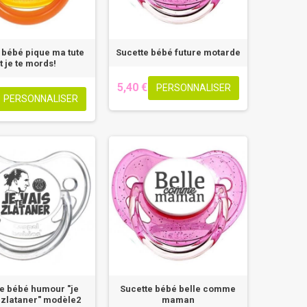
 bébé pique ma tute
Sucette bébé future motarde
t je te mords!
5,40 €
PERSONNALISER
PERSONNALISER
e bébé humour "je
Sucette bébé belle comme
e zlataner" modèle2
maman