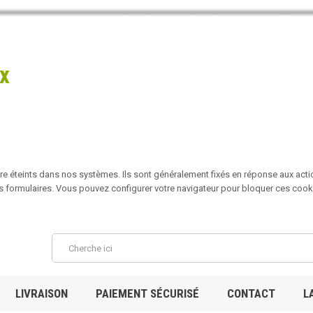
isateur et nous vous recommandons d'accepter leur utilisation pour profiter
x
re éteints dans nos systèmes. Ils sont généralement fixés en réponse aux acti
es formulaires. Vous pouvez configurer votre navigateur pour bloquer ces cooki
LIVRAISON
PAIEMENT SÉCURISÉ
CONTACT
L