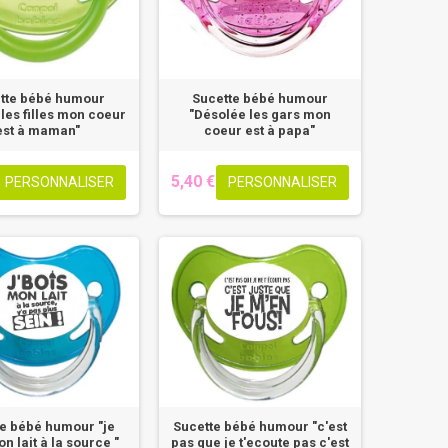
tte bébé humour
Sucette bébé humour
les filles mon coeur
"Désolée les gars mon
est à maman"
coeur est à papa"
5,40 €
PERSONNALISER
PERSONNALISER
e bébé humour "je
Sucette bébé humour "c'est
n lait à la source "
pas que je t'ecoute pas c'est