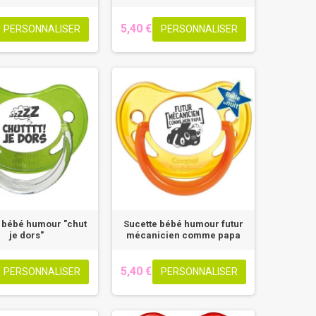
5,40 €
PERSONNALISER
PERSONNALISER
 bébé humour "chut
Sucette bébé humour futur
je dors"
mécanicien comme papa
5,40 €
PERSONNALISER
PERSONNALISER