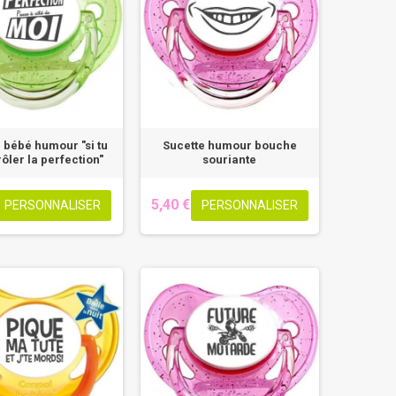
 bébé humour "si tu
Sucette humour bouche
rôler la perfection"
souriante
5,40 €
PERSONNALISER
PERSONNALISER