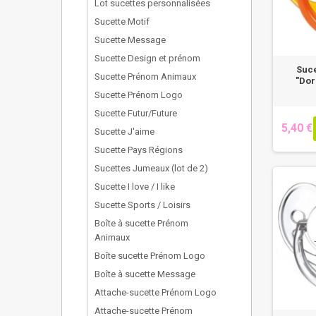
Lot sucettes personnalisées
Sucette Motif
Sucette Message
Sucette Design et prénom
Suc
Sucette Prénom Animaux
"Dor
Sucette Prénom Logo
Sucette Futur/Future
5,40 €
Sucette J'aime
Sucette Pays Régions
Sucettes Jumeaux (lot de 2)
Sucette I love / I like
Sucette Sports / Loisirs
Boîte à sucette Prénom
Animaux
Boîte sucette Prénom Logo
Boîte à sucette Message
Attache-sucette Prénom Logo
Attache-sucette Prénom