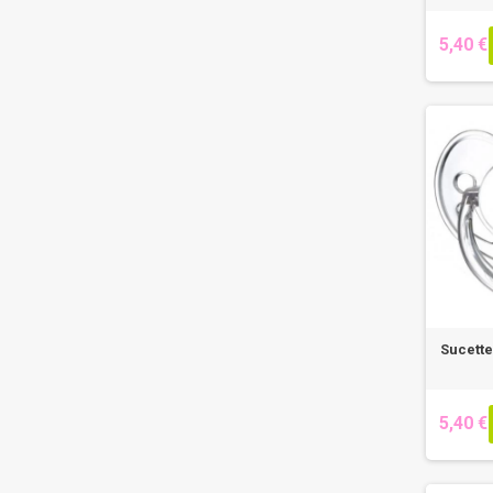
5,40 €
Sucett
5,40 €