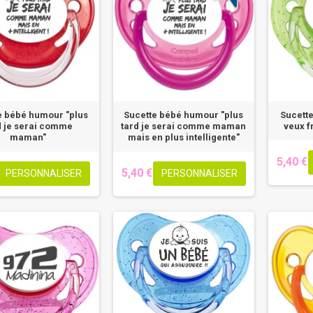
e bébé humour "plus
Sucette bébé humour "plus
Sucette
d je serai comme
tard je serai comme maman
veux f
maman"
mais en plus intelligente"
5,40 €
5,40 €
PERSONNALISER
PERSONNALISER