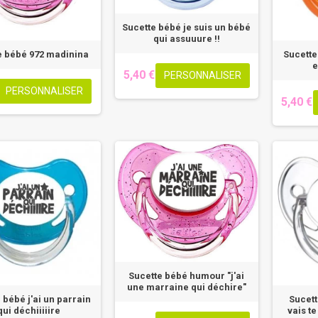
Sucette bébé je suis un bébé
qui assuuure !!
e bébé 972 madinina
Sucette
e
5,40 €
PERSONNALISER
PERSONNALISER
5,40 €
Sucette bébé humour "j'ai
une marraine qui déchire"
 bébé j'ai un parrain
Sucett
qui déchiiiiire
vais t