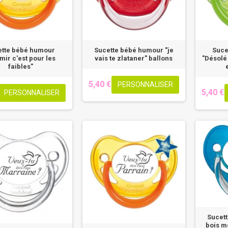
ette bébé humour
Sucette bébé humour "je
Suce
mir c'est pour les
vais te zlataner" ballons
"Désolé 
faibles"
5,40 €
PERSONNALISER
5,40 €
PERSONNALISER
Sucett
bois mo