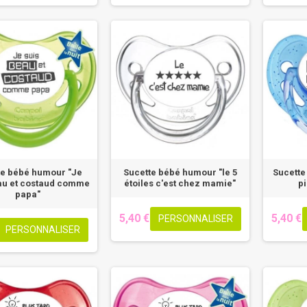
te bébé humour "Je
Sucette bébé humour "le 5
Sucette
au et costaud comme
étoiles c'est chez mamie"
pi
papa"
5,40 €
5,40 €
PERSONNALISER
PERSONNALISER