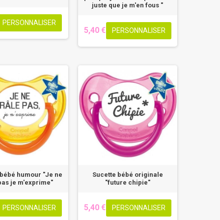
juste que je m'en fous "
PERSONNALISER
5,40 €
PERSONNALISER
 bébé humour "Je ne
Sucette bébé originale
pas je m'exprime"
"future chipie"
5,40 €
PERSONNALISER
PERSONNALISER