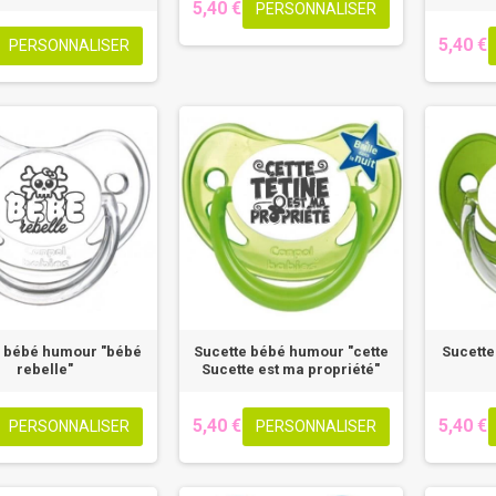
5,40 €
PERSONNALISER
5,40 €
PERSONNALISER
e bébé humour "bébé
Sucette bébé humour "cette
Sucette
rebelle"
Sucette est ma propriété"
5,40 €
5,40 €
PERSONNALISER
PERSONNALISER