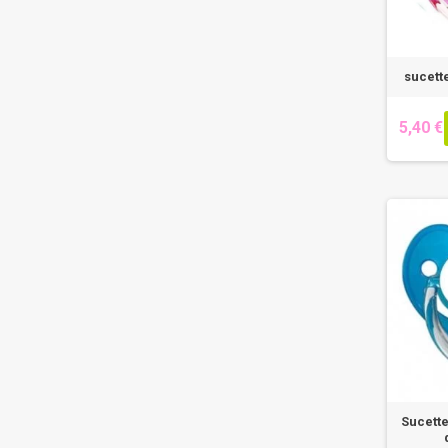
sucett
5,40 €
Sucette