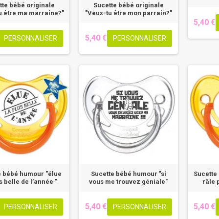
tte bébé originale
Sucette bébé originale
u être ma marraine?"
"Veux-tu être mon parrain?"
5,40 €
5,40 €
PERSONNALISER
PERSONNALISER
e bébé humour "élue
Sucette bébé humour "si
Sucette
s belle de l'année "
vous me trouvez géniale"
râle 
5,40 €
5,40 €
PERSONNALISER
PERSONNALISER