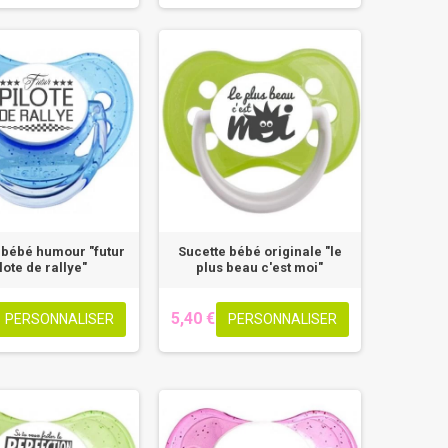
 bébé humour "futur
Sucette bébé originale "le
lote de rallye"
plus beau c'est moi"
5,40 €
PERSONNALISER
PERSONNALISER